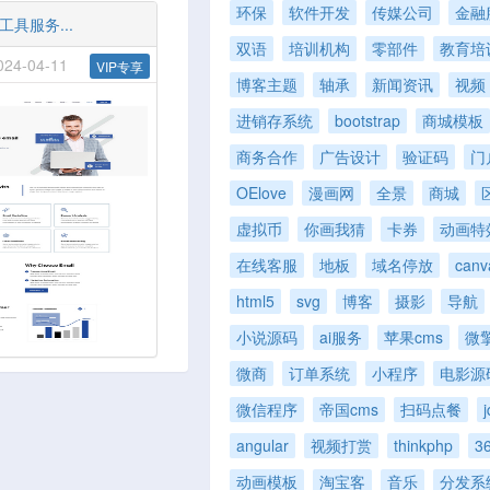
环保
软件开发
传媒公司
金融
具服务...
双语
培训机构
零部件
教育培
4-04-11
VIP专享
博客主题
轴承
新闻资讯
视频
进销存系统
bootstrap
商城模板
商务合作
广告设计
验证码
门
OElove
漫画网
全景
商城
虚拟币
你画我猜
卡券
动画特
在线客服
地板
域名停放
canv
html5
svg
博客
摄影
导航
小说源码
ai服务
苹果cms
微
微商
订单系统
小程序
电影源
微信程序
帝国cms
扫码点餐
j
angular
视频打赏
thinkphp
3
动画模板
淘宝客
音乐
分发系