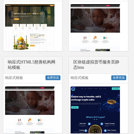
响应式HTML5慈善机构网
区块链虚拟货币服务页静
站模板
态htm
响应式模板
响应式模板
免费资源
免费资源